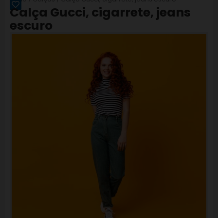
R$
375,00
Calça Gucci, cigarrete, jeans
escuro
MAIS DETALHES