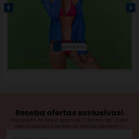
MODA PRAIA
5
produtos
Insira aqui uma descrição desta categoria.
Normalmente, os tipos de produtos que serão
encontrados dentro dela.
Receba ofertas exclusivas!
Faça parte de nosso grupo de ''Clientes Vip'', saiba
das novidades e receba as ofertas primeiro! >>