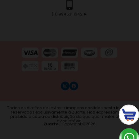
(11) 99453-1642 ►
Todos os direitos de textos e imagens contidos nesta loja são
reservados exclusivamente à Zuarte. Fica expressamente
proibido a cópia ou distribuição de qualquer material sem
aviso prévio.
Zuarte
| Copyright ©
2026