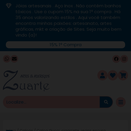
Jóias artesanais . Aço Inox . Não contém banhos
tóxicos . Use o cupom 15% na sua 1ª compra . Há
35 anos valorizando estilos . Aqui você também
encontra minhas paixões: artesanato, artes
gráficas, mkt e criação de Sites. Seja muito bem
vindo (a)!
15% 1ª Compra
desconto de
17%
PROMOÇÃO IMPERDÍVEL
Blusa Gucci, canelada,
laranja, poucas un...
DE
R$
450,00
POR
Início
/
Calças
/ Calça Gucci, cigarrete, jeans escuro