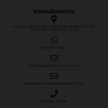
Atendimento
Escritório administrativo: Rua Luiz Meléndez, 11 A - CEP:
05863-180 - São Paulo - SP ►
(11)99453-1642 ►
contato@zuarteonline.com.br ►
jpjornaldepropaganda@gmail.com ►
(11) 5894-1029 ►