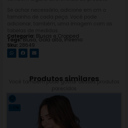
Se achar necessário, adicione em cm o
tamanho de cada peça. Você pode
adicionar, também, uma imagem com as
tabelas de medidas.
Categoria:
Blusas e Cropped
Tags:
Blusa
Gola alta
Inverno
,
,
Sku:
28649
Produtos similares
Você também pode gostar desses produtos
parecidos
- 17%