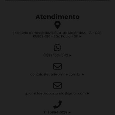
Atendimento
Escritório administrativo: Rua Luiz Meléndez, 11 A - CEP:
05863-180 - São Paulo - SP ►
(11)99453-1642 ►
contato@zuarteonline.com.br ►
jpjornaldepropaganda@gmail.com ►
(11) 5894-1029 ►