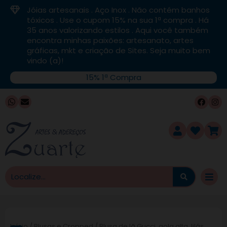
Jóias artesanais . Aço Inox . Não contém banhos
tóxicos . Use o cupom 15% na sua 1ª compra . Há
35 anos valorizando estilos . Aqui você também
encontra minhas paixões: artesanato, artes
gráficas, mkt e criação de Sites. Seja muito bem
vindo (a)!
15% 1ª Compra
desconto de
17%
PROMOÇÃO IMPERDÍVEL
Blusa Gucci, canelada,
laranja, poucas un...
DE
R$
450,00
POR
Início
/
Blusas e Cropped
/ Blusa de lã Gucci, gola alta, lilás