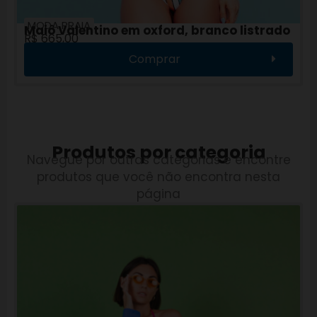
MODA PRAIA
Maiô Valentino em oxford, branco listrado
R$
665,00
Comprar
Produtos por categoria
Navegue por outras categorias e encontre
produtos que você não encontra nesta
página