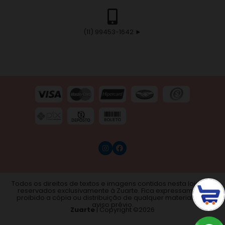
(11) 99453-1642 ►
Todos os direitos de textos e imagens contidos nesta loja são
reservados exclusivamente à Zuarte. Fica expressamente
proibido a cópia ou distribuição de qualquer material sem
aviso prévio.
Zuarte
| Copyright ©
2026