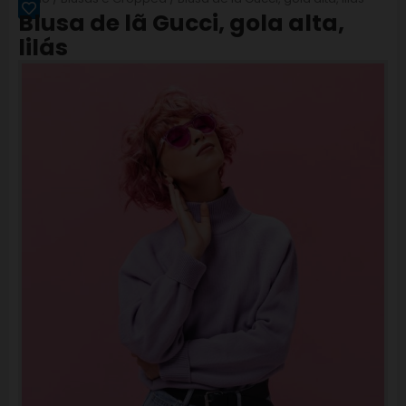
R$
375,00
Blusa de lã Gucci, gola alta,
lilás
MAIS DETALHES